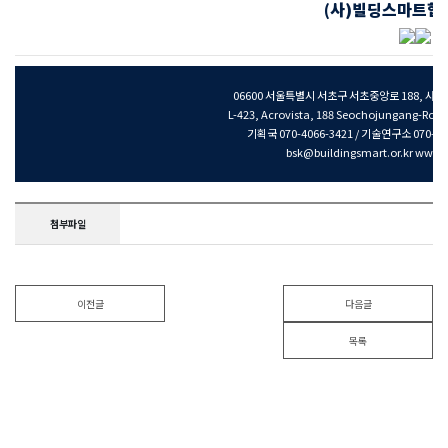
(사)빌딩스마트협
06600 서울특별시 서초구 서초중앙로 188, 사무
L-423, Acrovista, 188 Seochojungang-Ro, 
기획국 070-4066-3421 / 기술연구소 070-4066
bsk@buildingsmart.or.kr www.b
첨부파일
이전글
다음글
목록